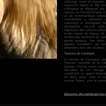
L'élevage, mené en manades g
expansion depuis le 20e sièc
n'atteignait ne dépassait pas
relance, au Second Empire, à 
un art tauromachique national
considérable a nettement 
subsistent et témoignant de
déséquilibre s'accroît entr
régression des surfaces pâtura
et des marais de chasse. Or, l
terrains peu productifs du ce
grands espaces. Une autre di
appelés manadiers*, qui sont
dépendent donc des locations 
Taureaux de Camargue
Le taureau de Camargue, appel
l'élément essentiel de la cul
taureau, c'est la course camar
découlent de cet élevage
constituent un apport financi
On élève aussi, mais en moi
nommé "brave", pour la corrida
Découvrez dès maintenant nos pa