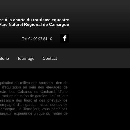
e à la charte du tourisme equestre
Parc Naturel Régional de Camargue
Tel: 04 90 97 84 10
lerie
Tournage
Contact
quitation au milieu des taureaux, rien de
e d'équitation au sein des élevages de
estre Les Cabanes de Cacharel. D'une
 met en situation de gardian. Le 1er jour
naissance des lieux et des chevaux de
ompagné d'un gardian, vous découvrez
amargue. Le 3ème jour, vous participez
aureaux, expérience unique du métier de