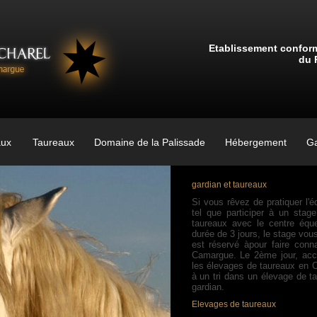
Etablissement conform
du 
ux
Taureaux
Domaine de la Palissade
Hébergement
Ga
gardian et taureaux
Si vous rêvez de pratiquer l'é
tel que participer à un stag
taureaux avec le centre équ
durée de 3 jours, le stage vous
est réservé àpour faire con
Camargue. Le 2ème jour, acc
les élevages de taureaux en C
à un tri dans un élevage de t
gardian.
Elevages de taureaux