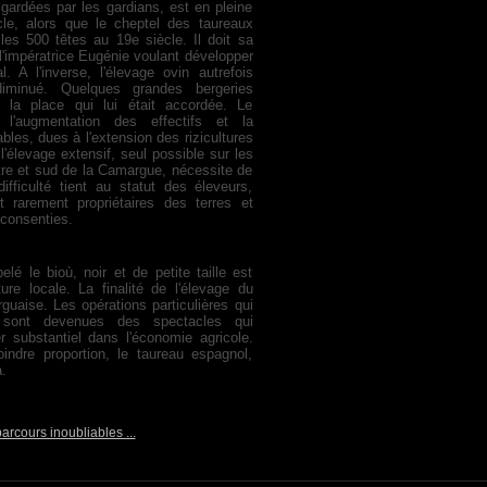
ardées par les gardians, est en pleine
le, alors que le cheptel des taureaux
 les 500 têtes au 19e siècle. Il doit sa
l'impératrice Eugénie voulant développer
. A l'inverse, l'élevage ovin autrefois
diminué. Quelques grandes bergeries
 la place qui lui était accordée. Le
e l'augmentation des effectifs et la
bles, dues à l'extension des rizicultures
'élevage extensif, seul possible sur les
ntre et sud de la Camargue, nécessite de
fficulté tient au statut des éleveurs,
 rarement propriétaires des terres et
consenties.
é le bioù, noir et de petite taille est
ture locale. La finalité de l'élevage du
guaise. Les opérations particulières qui
 sont devenues des spectacles qui
er substantiel dans l'économie agricole.
ndre proportion, le taureau espagnol,
.
rcours inoubliables ...